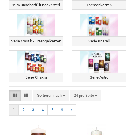
12 Wunscherfüllungskerzerl
Themenkerzen
Serie Mystik - Erzengelkerzen
Serie Kristall
Serie Chakra
Serie Astro
Sortieren nach
pro Seite
Sortieren nach
24 pro Seite
1
2
3
4
5
6
»