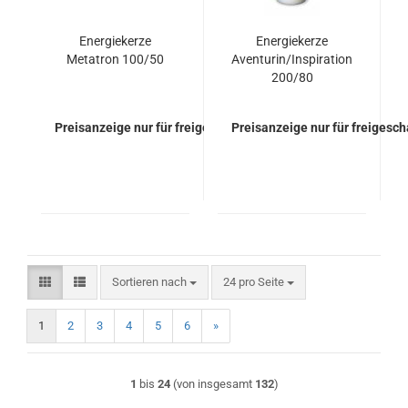
Energiekerze
Energiekerze
Metatron 100/50
Aventurin/Inspiration
200/80
Preisanzeige nur für freigeschaltete Kunden
Preisanzeige nur für freigesc
Sortieren nach
pro Seite
Sortieren nach
24 pro Seite
1
2
3
4
5
6
»
1
bis
24
(von insgesamt
132
)