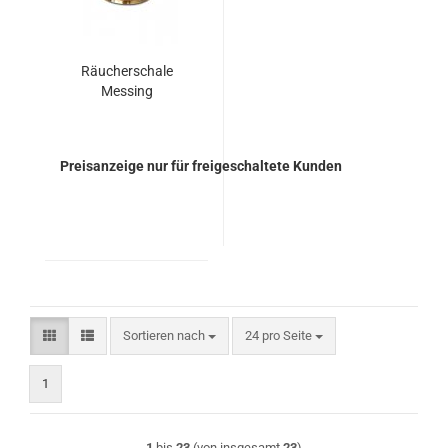
Räucherschale
Messing
Preisanzeige nur für freigeschaltete Kunden
Sortieren nach
pro Seite
Sortieren nach
24 pro Seite
1
1
bis
23
(von insgesamt
23
)