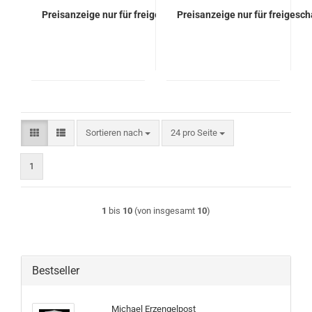
Preisanzeige nur für freigeschaltete Kunden
Preisanzeige nur für freigesc
Sortieren nach
pro Seite
Sortieren nach
24 pro Seite
1
1
bis
10
(von insgesamt
10
)
Bestseller
Michael Erzengelpost