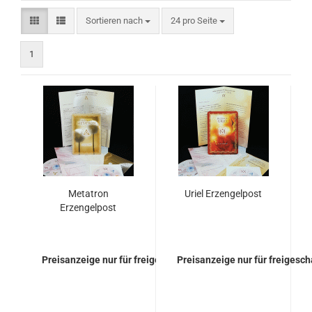
Sortieren nach
pro Seite
Sortieren nach
24 pro Seite
1
Metatron
Uriel Erzengelpost
Erzengelpost
Preisanzeige nur für freigeschaltete Kunden
Preisanzeige nur für freigesc