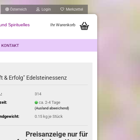
Österreich
Login
Merkzettel
nd Spirituelles
Ihr Warenkorb
KONTAKT
ft & Erfolg" Edelsteinessenz
.:
314
zeit:
ca. 2-4 Tage
(Ausland abweichend)
ndgewicht:
0.15
kg je Stück
Preisanzeige nur für