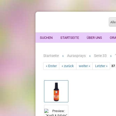
Alle
SUCHEN
STARTSEITE
ÜBER UNS
ORA
Startseite
Aurasprays
Serie 33
»
»
»
« Erster
« zurück
weiter »
Letzter »
37