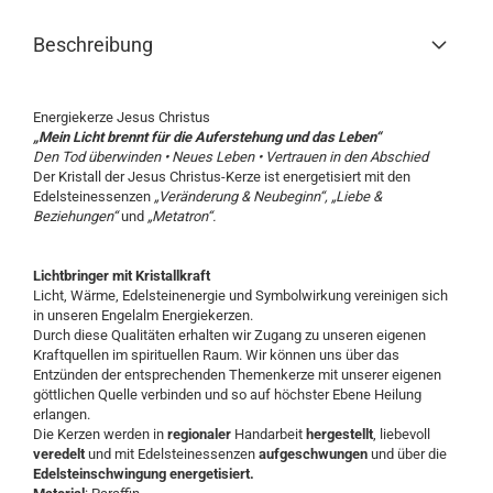
Beschreibung
Energiekerze Jesus Christus
„Mein Licht brennt für die
Auferstehung und das Leben“
Den Tod überwinden • Neues Leben •
Vertrauen in den Abschied
Der Kristall der Jesus Christus-Kerze ist energetisiert mit den
Edelsteinessenzen
„Veränderung
& Neubeginn“, „Liebe &
Beziehungen“
und
„Metatron“.
Lichtbringer mit Kristallkraft
Licht, Wärme, Edelsteinenergie und Symbolwirkung vereinigen sich
in unseren Engelalm Energiekerzen.
Durch diese Qualitäten erhalten wir Zugang zu unseren eigenen
Kraftquellen im spirituellen Raum. Wir können uns über das
Entzünden der entsprechenden Themenkerze mit unserer eigenen
göttlichen Quelle verbinden und so auf höchster Ebene Heilung
erlangen.
Die Kerzen werden in
regionaler
Handarbeit
hergestellt
, liebevoll
veredelt
und mit Edelsteinessenzen
aufgeschwungen
und über die
Edelsteinschwingung energetisiert.