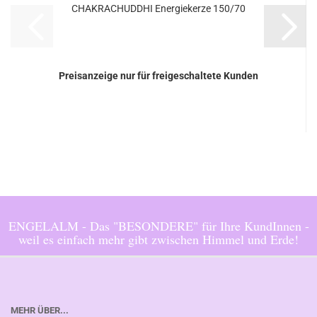
CHAKRACHUDDHI Energiekerze 150/70
Preisanzeige nur für freigeschaltete Kunden
ENGELALM - Das "BESONDERE" für Ihre KundInnen -
weil es einfach mehr gibt zwischen Himmel und Erde!
MEHR ÜBER...